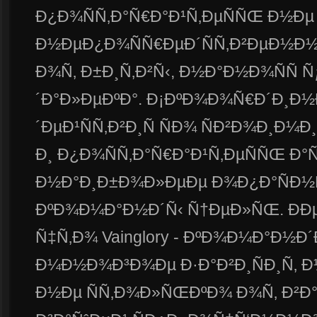
Ð¿Ð¾ÑÑ‚Ð°Ñ€Ð°Ð¹Ñ‚ÐµÑÑŒ Ð½Ðµ 
Ð½ÐµÐ¿Ð¾ÑÑ€ÐµÐ´ÑÑ‚Ð²ÐµÐ½Ð½
Ð¾Ñ‚ Ð±Ð¸Ñ‚Ð²Ñ‹, Ð½Ð°Ð½Ð¾ÑÑ 
´Ð°Ð»ÐµÐºÐ°. Ð¡ÐºÐ¾Ð¾Ñ€Ð´Ð¸Ð½
´ÐµÐ¹ÑÑ‚Ð²Ð¸Ñ ÑÐ¾ ÑÐ²Ð¾Ð¸Ð¼
Ð¸ Ð¿Ð¾ÑÑ‚Ð°Ñ€Ð°Ð¹Ñ‚ÐµÑÑŒ Ð°
Ð½Ð°Ð¸Ð±Ð¾Ð»ÐµÐµ Ð¾Ð¿Ð°ÑÐ½Ñ
ÐºÐ¾Ð¼Ð°Ð½Ð´Ñ‹ Ñ†ÐµÐ»ÑŒ. ÐÐµ 
Ñ‡Ñ‚Ð¾ Vainglory - ÐºÐ¾Ð¼Ð°Ð½Ð´Ð
Ð¼Ð½Ð¾Ð³Ð¾Ðµ Ð·Ð°Ð²Ð¸ÑÐ¸Ñ‚ 
Ð½Ðµ ÑÑ‚Ð¾Ð»ÑŒÐºÐ¾ Ð¾Ñ‚ Ð²Ð°