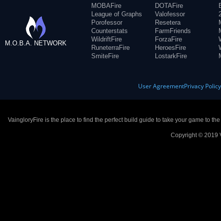
MOBAFire
DOTAFire
League of Graphs
Valofessor
Porofessor
Resetera
Counterstats
FarmFriends
WildriftFire
ForzaFire
M.O.B.A. NETWORK
RuneterraFire
HeroesFire
SmiteFire
LostarkFire
User Agreement
Privacy Polic
VaingloryFire is the place to find the perfect build guide to take your game to th
Copyright © 2019 V