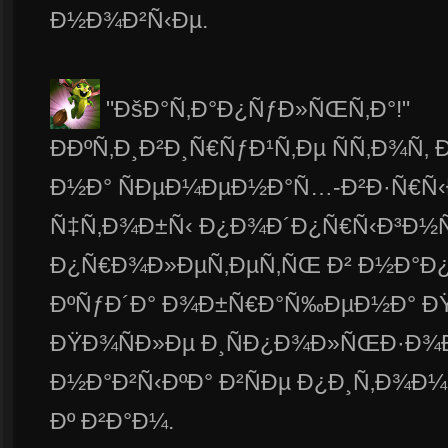
Ð½Ð¾Ð²Ñ‹Ðµ.
"ÐšÐ°Ñ‚Ð°Ð¿ÑƒÐ»ÑŒÑ‚Ð°!"
ÐÐºÑ‚Ð¸Ð²Ð¸Ñ€ÑƒÐ¹Ñ‚Ðµ ÑÑ‚Ð¾Ñ‚ 
Ð½Ð° ÑÐµÐ¼ÐµÐ½Ð°Ñ…-Ð²Ð·Ñ€Ñ‹
Ñ‡Ñ‚Ð¾Ð±Ñ‹ Ð¿Ð¾Ð´Ð¿Ñ€Ñ‹Ð³Ð½Ñ
Ð¿Ñ€Ð¾Ð»ÐµÑ‚ÐµÑ‚ÑŒ Ð² Ð½Ð°Ð¿
ÐºÑƒÐ´Ð° Ð¾Ð±Ñ€Ð°Ñ‰ÐµÐ½Ð° Ð
ÐŸÐ¾ÑÐ»Ðµ Ð¸ÑÐ¿Ð¾Ð»ÑŒÐ·Ð¾Ð
Ð½Ð°Ð²Ñ‹ÐºÐ° Ð²ÑÐµ Ð¿Ð¸Ñ‚Ð¾Ð¼Ñ
Ðº Ð²Ð°Ð¼.