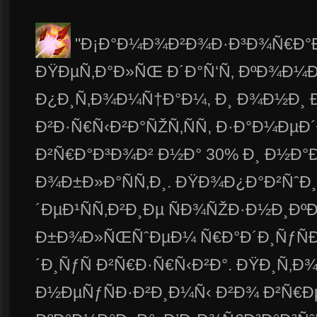
"Ð¡Ð°Ð¼Ð¾Ð²Ð¾Ð·Ð³Ð¾Ñ€Ð°
ÐŸÐµÑ‚Ð°Ð»ÑŒ Ð´Ð°Ñ‘Ñ‚ ÐºÐ¾Ð¼
Ð¿Ð¸Ñ‚Ð¾Ð¼Ñ†Ð°Ð¼, Ð¸ Ð¾Ð½Ð¸
Ð²Ð·Ñ€Ñ‹Ð²Ð°ÑŽÑ‚ÑÑ, Ð·Ð°Ð¼ÐµÐ
Ð²Ñ€Ð°Ð³Ð¾Ð² Ð½Ð° 30% Ð¸ Ð½Ð
Ð¾Ð±Ð»Ð°ÑÑ‚Ð¸. ÐŸÐ¾Ð¿Ð°Ð²ÑˆÐ
´ÐµÐ¹ÑÑ‚Ð²Ð¸Ðµ ÑÐ¾ÑŽÐ·Ð½Ð¸ÐºÐ¸
Ð±Ð¾Ð»ÑŒÑˆÐµÐ¼ Ñ€Ð°Ð´Ð¸ÑƒÑÐ
´Ð¸ÑƒÑ Ð²Ñ€Ð·Ñ€Ñ‹Ð²Ð°. ÐŸÐ¸Ñ‚
Ð½ÐµÑƒÑÐ·Ð²Ð¸Ð¼Ñ‹ Ð²Ð¾ Ð²Ñ€ÐµÐ