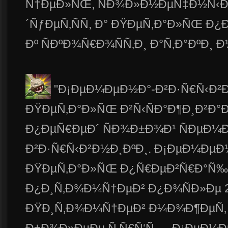
Ñ†ÐµÐ»ÑŒ, ÑÐ¾Ð»Ð½ÐµÑ‡Ð½Ñ‹Ð¹
´ÑƒÐµÑ‚ÑÑ, Ð° ÐŸÐµÑ‚Ð°Ð»ÑŒ Ð
Ðº ÑÐºÐ¾Ñ€Ð¾ÑÑ‚Ð¸ Ð°Ñ‚Ð°ÐºÐ¸ Ð½
"Ð¡ÐµÐ¼ÐµÐ½Ð°-Ð²Ð·Ñ€Ñ‹Ð²Ð
ÐŸÐµÑ‚Ð°Ð»ÑŒ Ð²Ñ‹ÑÐ°Ð¶Ð¸Ð²Ð°
Ð¿ÐµÑ€ÐµÐ´ ÑÐ¾Ð±Ð¾Ð¹ ÑÐµÐ¼
Ð²Ð·Ñ€Ñ‹Ð²Ð½Ð¸ÐºÐ¸. Ð¡ÐµÐ¼ÐµÐ½
ÐŸÐµÑ‚Ð°Ð»ÑŒ Ð¿Ñ€ÐµÐ²Ñ€Ð°Ñ‰Ð°
Ð¿Ð¸Ñ‚Ð¾Ð¼Ñ†ÐµÐ² Ð¿Ð¾ÑÐ»Ðµ 2.
ÐŸÐ¸Ñ‚Ð¾Ð¼Ñ†ÐµÐ² Ð¼Ð¾Ð¶ÐµÑ‚