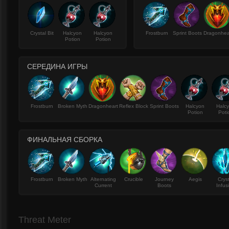
Crystal Bit
Halcyon
Halcyon
Frostburn
Sprint Boots
Dragonhea
Potion
Potion
СЕРЕДИНА ИГРЫ
Frostburn
Broken Myth
Dragonheart
Reflex Block
Sprint Boots
Halcyon
Halc
Potion
Poti
ФИНАЛЬНАЯ СБОРКА
Frostburn
Broken Myth
Alternating
Crucible
Journey
Aegis
Crys
Current
Boots
Infus
Threat Meter