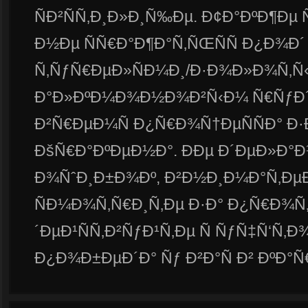
ÑÐ²ÑÑ‚Ð¸Ð»Ð¸Ñ‰Ðµ. Ð¢Ð°ÐºÐ¶Ðµ 
Ð½Ðµ ÑÑ€Ð°Ð¶Ð°Ñ‚ÑŒÑÑ Ð¿Ð¾Ð´
Ñ‚ÑƒÑ€ÐµÐ»ÑÐ¼Ð¸/Ð·Ð¾Ð»Ð¾Ñ‚Ñ
Ð°Ð»ÐºÐ¼Ð¾Ð½Ð¾Ð²Ñ‹Ð¼ Ñ€ÑƒÐ
Ð²Ñ€ÐµÐ¼Ñ Ð¿Ñ€Ð¾Ñ†ÐµÑÑÐ° Ð
ÐšÑ€Ð°ÐºÐµÐ½Ð°. ÐÐµ Ð´ÐµÐ»Ð°
Ð¾ÑˆÐ¸Ð±Ð¾Ðº, Ð²Ð½Ð¸Ð¼Ð°Ñ‚
ÑÐ¼Ð¾Ñ‚Ñ€Ð¸Ñ‚Ðµ Ð·Ð° Ð¿Ñ€Ð¾Ñ
´ÐµÐ¹ÑÑ‚Ð²ÑƒÐ¹Ñ‚Ðµ Ñ ÑƒÑ‡Ñ‘Ñ‚Ð
Ð¿Ð¾Ð±ÐµÐ´Ð° Ñƒ Ð²Ð°Ñ Ð² ÐºÐ°