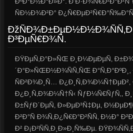
ÐºÐ°Ð½Ð°Ð»Ð°. Ð’Ð·Ð¾Ñ€Ð²Ð°Ð²Ñˆ
ÑÐ½Ð¾Ð²Ð° Ð¿Ñ€ÐµÐ²Ñ€Ð°Ñ‰Ð°ÑŽÑ
ÐžÑÐ¾Ð±ÐµÐ½Ð½Ð¾ÑÑ‚Ð¸
Ð³ÐµÑ€Ð¾Ñ.
ÐŸÐµÑ‚Ð°Ð»ÑŒ Ð¸Ð¼ÐµÐµÑ‚ Ð±Ð
´Ð°Ð»ÑŒÐ½Ð¾ÑÑ‚ÑŒ Ð°Ñ‚Ð°ÐºÐ¸, 
ÑÐ²Ð¾Ð¸Ñ… Ð¿Ð¸Ñ‚Ð¾Ð¼Ñ†ÐµÐ²,
Ð¿Ð¸Ñ‚Ð¾Ð¼Ñ†Ñ‹ ÑƒÐ¼Ñ€ÑƒÑ‚, Ð
Ð±ÑƒÐ´ÐµÑ‚ Ð»ÐµÐ³Ñ‡Ðµ, Ð½ÐµÐ¶Ð
Ð²Ð°Ñ Ð¾Ñ‚Ð¿Ñ€Ð°Ð²ÑÑ‚ Ð½Ð° 
Ð² Ð¡Ð²ÑÑ‚Ð¸Ð»Ð¸Ñ‰Ðµ. ÐŸÐ¾Ñ