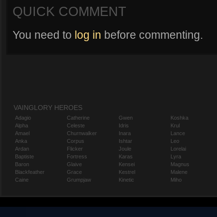
QUICK COMMENT
You need to
log in
before commenting.
VAINGLORY HEROES
Adagio
Catherine
Gwen
Koshka
Alpha
Celeste
Idris
Krul
Amael
Churnwalker
Inara
Lance
Anka
Corpus
Ishtar
Leo
Ardan
Flicker
Joule
Lorelai
Baptiste
Fortress
Karas
Lyra
Baron
Glaive
Kensei
Magnus
Blackfeather
Grace
Kestrel
Malene
Caine
Grumpjaw
Kinetic
Miho