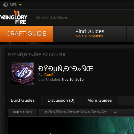
MFN
Vainglory Build Guides
Find Guides
CRAFT GUIDE
VG BUILD GUIDES
ÐŸÐΜÑ‚Ð°Ð»ÑŒ BY
CONSUL
ÐŸÐµÑ‚Ð°Ð»ÑŒ
By:
ConSul
Last Updated:
Nov 10, 2015
Build Guides
Discussion (0)
More Guides
BUILD 1 OF 1