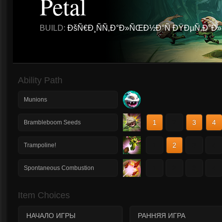
Petal
BUILD:
ÐšÑ€Ð¸ÑÑ‚Ð°Ð»ÑŒÐ½Ð°Ñ ÐŸÐµÑ‚Ð°Ð
Ability Path
Munions
1
2
3
4
Brambleboom Seeds
1
2
3
4
Trampoline!
1
2
3
4
Spontaneous Combustion
Item Choices
НАЧАЛО ИГРЫ
РАННЯЯ ИГРА