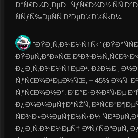
Ð°Ñ€Ð¼Ð¸ÐµÐ¹ ÑƒÑ€Ð¾Ð½ ÑÑ‚Ð°Ð
ÑÑƒÑ‰ÐµÑÑ‚Ð²ÐµÐ½Ð½Ñ‹Ð¼.
"ÐŸÐ¸Ñ‚Ð¾Ð¼Ñ†Ñ‹" (ÐŸÐ°ÑÑ
ÐŸÐµÑ‚Ð°Ð»ÑŒ ÐºÐ¾Ð½Ñ‚Ñ€Ð¾Ð»
Ð¿Ð¸Ñ‚Ð¾Ð¼Ñ†ÐµÐ². ÐžÐ½Ð¸ Ð½Ð°Ð
ÑƒÑ€Ð¾Ð²ÐµÐ½ÑŒ, + 45% Ð¾Ñ‚ ÐºÑ
ÑƒÑ€Ð¾Ð½Ð°. Ð‘Ð°Ð·Ð¾Ð²Ñ‹Ðµ Ð°Ñ
Ð¿Ð¾Ð¼ÐµÑ‡Ð°ÑŽÑ‚ Ð²Ñ€Ð°Ð¶ÐµÑ
ÑÐ¾Ð»Ð½ÐµÑ‡Ð½Ñ‹Ð¼ ÑÐ²ÐµÑ‚Ð¾
Ð¿Ð¸Ñ‚Ð¾Ð¼ÐµÑ† ÐºÑƒÑÐ°ÐµÑ‚