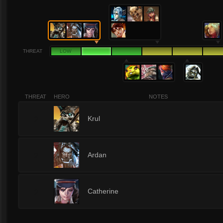
THREAT
LOW
THREAT
HERO
NOTES
2
Krul
2
Ardan
2
Catherine