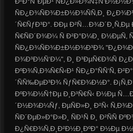
Ð²Ð°ÑˆÐµÐ¹ ÑÐ¿Ð»Ð¾Ñ‡Ñ‘Ð½Ð½Ð¾
ÑÐ¿Ð¾ÑÐ¾Ð±Ð½Ð¾ÑÑ‚Ð¸ Ð¿Ð¾Ð
´Ñ€ÑƒÐ³Ð°. ÐÐµ Ð²Ñ…Ð¾Ð´Ð¸Ñ‚Ðµ Ð
Ñ€ÑÐ´Ð¾Ð¼ Ñ Ð²Ð°Ð¼Ð¸ Ð½ÐµÑ‚ 
ÑÐ¿Ð¾ÑÐ¾Ð±Ð½Ð¾Ð³Ð¾ "Ð¿Ð¾Ð
Ð¾Ð³Ð½Ñ‘Ð¼", Ð¸ Ð³ÐµÑ€Ð¾Ñ Ð¿
ÐºÐ¾Ñ‚Ð¾Ñ€Ñ‹Ð¹ ÑÐ¿Ð°ÑÑ‘Ñ‚ Ð²Ð
´ÑÑ‰ÐµÐ³Ð¾ ÑƒÑ€Ð¾Ð½Ð°. Ð¡Ñ‚Ð
ÐºÐ¾Ð½Ñ†Ðµ Ð¸Ð³Ñ€Ñ‹ Ð½Ðµ Ñ…
´Ð½Ð¾Ð¼Ñƒ, ÐµÑÐ»Ð¸ Ð²Ñ‹ Ñ‚Ð
ÑÐ´ÐµÐ»Ð°Ð»Ð¸ ÑÐ¹Ñ Ð¸ Ð²ÑÑ 
Ð¿Ñ€Ð¾Ñ‚Ð¸Ð²Ð½Ð¸ÐºÐ° Ð½Ðµ Ð½Ð