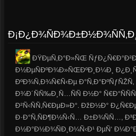
Ð¡Ð¿Ð¾ÑÐ¾Ð±Ð½Ð¾ÑÑ‚Ð
ÐŸÐµÑ‚Ð°Ð»ÑŒ ÑƒÐ¿Ñ€Ð°Ð²Ð
Ð½ÐµÑÐºÐ¾Ð»ÑŒÐºÐ¸Ð¼Ð¸ Ð¿Ð¸
ÐºÐ¾Ñ‚Ð¾Ñ€Ñ‹Ðµ Ð°Ñ‚Ð°ÐºÑƒÑŽÑ‚
Ð¾Ð´ÑÑ‰Ð¸Ñ…ÑÑ Ð½Ð° Ñ€Ð°ÑÑ
Ð²Ñ‹ÑÑ‚Ñ€ÐµÐ»Ð°. ÐžÐ½Ð° Ð¿Ñ€Ð
Ð·Ð°Ñ‚ÑÐ¶Ð½Ñ‹Ñ… Ð±Ð¾ÑÑ…, Ð³
Ð½Ð°Ð½Ð¾ÑÐ¸Ð¼Ñ‹Ð¹ ÐµÑ‘ Ð¼Ð