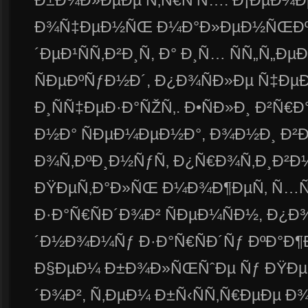
Ð±Ð¾Ð»ÐµÐµ Ñ‚Ñ€Ñ‘Ñ…. Ð¡ÐµÐ¼Ð
Ð¾Ñ‡ÐµÐ½ÑŒ Ð¼Ð°Ð»ÐµÐ½ÑŒÐºÐ¸
´ÐµÐ¹ÑÑ‚Ð²Ð¸Ñ, Ð° Ð¸Ñ… ÑÑ„Ñ„ÐµÐº
ÑÐµÐºÑƒÐ½Ð´, Ð¿Ð¾ÑÐ»Ðµ Ñ‡Ð
Ð¸ÑÑ‡ÐµÐ·Ð°ÑŽÑ‚. Ð•ÑÐ»Ð¸ Ð²Ñ€Ð
Ð½Ð° ÑÐµÐ¼ÐµÐ½Ð°, Ð¾Ð½Ð¸ Ð²Ð·
Ð¾Ñ‚ÐºÐ¸Ð½ÑƒÑ‚ Ð¿Ñ€Ð¾Ñ‚Ð¸Ð²Ð½
ÐŸÐµÑ‚Ð°Ð»ÑŒ Ð¼Ð¾Ð¶ÐµÑ‚ Ñ…Ñ
Ð·Ð°Ñ€ÑÐ´Ð¾Ð² ÑÐµÐ¼ÑÐ½, Ð¿
´Ð½Ð¾Ð¼Ñƒ Ð·Ð°Ñ€ÑÐ´Ñƒ ÐºÐ°Ð¶Ð
Ð§ÐµÐ¼ Ð±Ð¾Ð»ÑŒÑˆÐµ Ñƒ ÐŸÐµÑ
´Ð¾Ð², Ñ‚ÐµÐ¼ Ð±Ñ‹ÑÑ‚Ñ€ÐµÐµ 