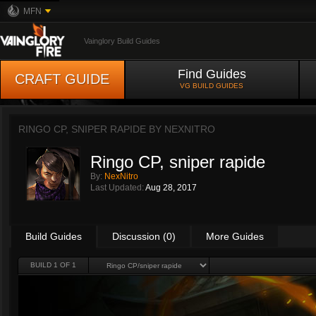
MFN
Vainglory Build Guides
Find Guides
CRAFT GUIDE
VG BUILD GUIDES
RINGO CP, SNIPER RAPIDE BY
NEXNITRO
Ringo CP, sniper rapide
By:
NexNitro
Last Updated:
Aug 28, 2017
Build Guides
Discussion (0)
More Guides
BUILD 1 OF 1