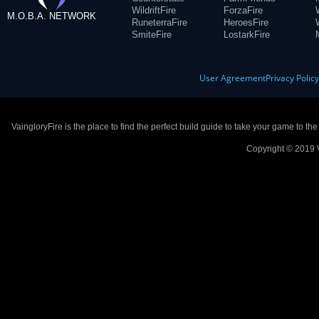
WildriftFire
ForzaFire
M.O.B.A. NETWORK
RuneterraFire
HeroesFire
SmiteFire
LostarkFire
User Agreement
Privacy Polic
VaingloryFire is the place to find the perfect build guide to take your game to th
Copyright © 2019 V