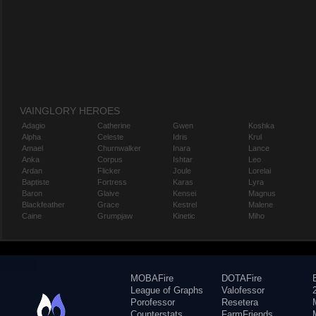
VAINGLORY HEROES
Adagio
Catherine
Gwen
Koshka
Alpha
Celeste
Idris
Krul
Amael
Churnwalker
Inara
Lance
Anka
Corpus
Ishtar
Leo
Ardan
Flicker
Joule
Lorelai
Baptiste
Fortress
Karas
Lyra
Baron
Glaive
Kensei
Magnus
Blackfeather
Grace
Kestrel
Malene
Caine
Grumpjaw
Kinetic
Miho
MOBAFire
DOTAFire
League of Graphs
Valofessor
Porofessor
Resetera
Counterstats
FarmFriends