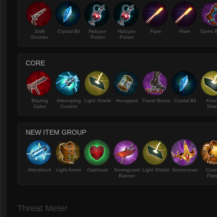
Swift
Crystal Bit
Halcyon
Halcyon
Flare
Flare
Sprint 
Shooter
Potion
Potion
CORE
Blazing
Alternating
Light Shield
Hourglass
Travel Boots
Crystal Bit
Kine
Salvo
Current
Shie
NEW ITEM GROUP
Aftershock
Light Armor
Oakheart
Stormguard
Light Shield
Stormcrown
Coat
Banner
Plat
Threat Meter