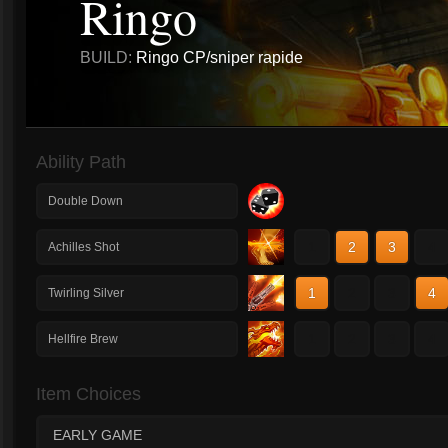
Ringo
BUILD:
Ringo CP/sniper rapide
Ability Path
Double Down
1
2
3
4
Achilles Shot
1
2
3
4
Twirling Silver
1
2
3
4
Hellfire Brew
Item Choices
EARLY GAME