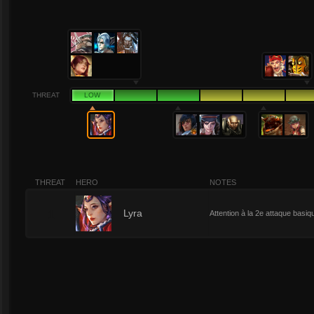
THREAT
LOW
THREAT
HERO
NOTES
1
Lyra
Attention à la 2e attaque basiqu