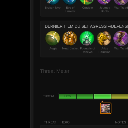
Broken Myth
Eve of
Crucible
Journey
War Tread
Harvest
Boots
DERNIER ITEM DU SET AGRESSIF/DEFENSI
Aegis
Metal Jacket
Fountain of
Atlas
War Tread
Renewal
Pauldron
Threat Meter
THREAT
LOW
THREAT
HERO
NOTES