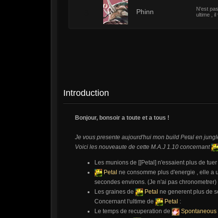
N'est pas
3
Phinn
ultime , i
Introduction
Bonjour, bonsoir a toute et a tous !
Je vous presente aujourd'hui mon build Petal en jungle
Voici les nouveaute de cette M.A.J 1.10 concernant
Les munions de [[Petal] n'essaient plus de tuer l
Petal
ne consomme plus d'energie , elle a 
secondes environs. (Je n'ai pas chronometrer)
Les graines de
Petal
ne generent plus de s
Concernant l'ultime de
Petal
:
Le temps de recuperation de
Spontaneous