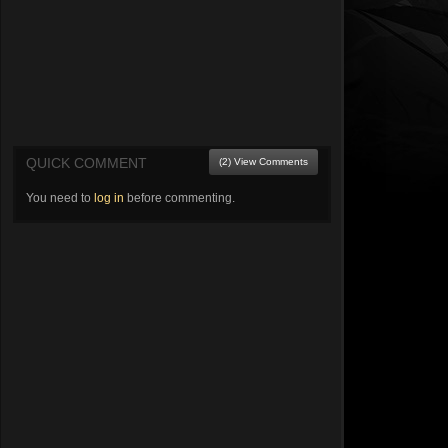
QUICK COMMENT
(2) View Comments
You need to
log in
before commenting.