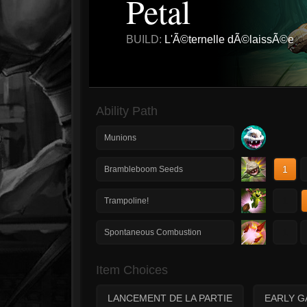
Petal
BUILD:
L'Ã©ternelle dÃ©laissÃ©e
Ability Path
Munions
1
Brambleboom Seeds
1
Trampoline!
1
Spontaneous Combustion
Item Choices
LANCEMENT DE LA PARTIE
EARLY G