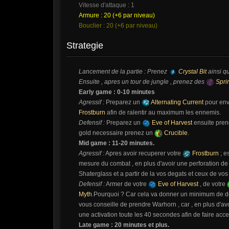
Vitesse d'attaque : 1
Armure : 20 (+6 par niveau)
Bouclier : 20 (+6 par niveau)
Strategie
Lancement de la partie : Prenez
Crystal Bit
ainsi q
Ensuite , apres un tour de jungle , prenez des
Sprin
Early game : 0-10 minutes
Agressif :
Preparez un
Alternating Current
pour env
Frostburn
afin de ralentir au maximum les ennemis.
Defensif :
Preparez un
Eve of Harvest
ensuite pre
gold necessaire prenez un
Crucible
.
Mid game : 11-20 minutes.
Agressif :
Apres avoir recuperer votre
Frostburn
; e
mesure du combat , en plus d'avoir une perforation de
Shaterglass et a partir de la vos degats et ceux de vo
Defensif :
Armer de votre
Eve of Harvest
, de votre
Myth
.Pourquoi ? Car cela va donner un minimum de deg
vous conseille de prendre Warhorn , car , en plus d'avoi
une activation toute les 40 secondes afin de faire acce
Late game : 20 minutes et plus.