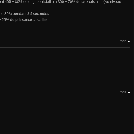
nt 405 + 80% de degats cristallin a 300 + 70% du taux cristallin (Au niveau
i de 30% pendant 3,5 secondes.
 25% de puissance cristalline.
TOP
TOP