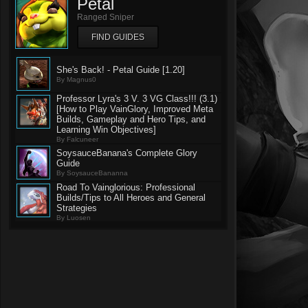
Petal
Ranged Sniper
FIND GUIDES
She's Back! - Petal Guide [1.20]
By Magnus0
Professor Lyra's 3 V. 3 VG Class!!! (3.1)
[How to Play VainGlory, Improved Meta
Builds, Gameplay and Hero Tips, and
Learning Win Objectives]
By Falcuneer
SoysauceBanana's Complete Glory
Guide
By SoysauceBananna
Road To Vainglorious: Professional
Builds/Tips to All Heroes and General
Strategies
By Luosen