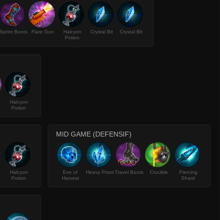
Sprint Boots
Flare Gun
Halcyon
Crystal Bit
Crystal Bit
Potion
n
Halcyon
Potion
MID GAME (DEFENSIF)
Halcyon
Eve of
Heavy Prism
Travel Boots
Crucible
Piercing
Potion
Harvest
Shard