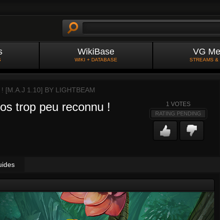
s
WikiBase
VG Me
S
WIKI + DATABASE
STREAMS &
[M.A.J 1.10] BY
LIGHTBEAM
os trop peu reconnu !
1
VOTES
RATING PENDING
uides