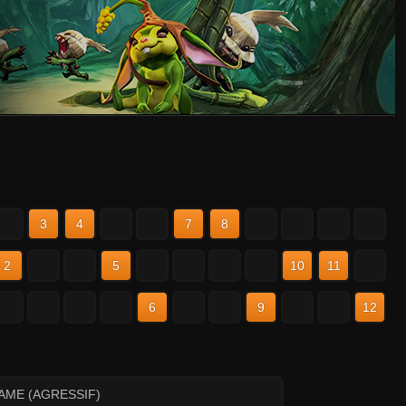
2
3
4
5
6
7
8
9
10
11
12
2
3
4
5
6
7
8
9
10
11
12
2
3
4
5
6
7
8
9
10
11
12
AME (AGRESSIF)