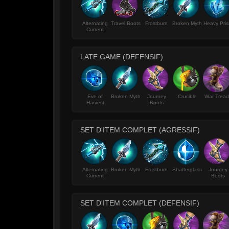
Alternating
Travel Boots
Frostburn
Broken Myth
Heavy Pri
Current
LATE GAME (DEFENSIF)
Eve of
Broken Myth
Journey
Crucible
War Tread
Harvest
Boots
SET D'ITEM COMPLET (AGRESSIF)
Alternating
Broken Myth
Frostburn
Shatterglass
Journey
Current
Boots
SET D'ITEM COMPLET (DEFENSIF)