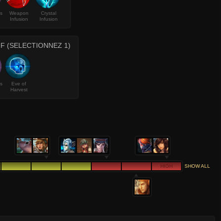
s
Weapon
Crystal
Infusion
Infusion
F (SELECTIONNEZ 1)
s
Eve of
Harvest
HIGH
SHOW ALL