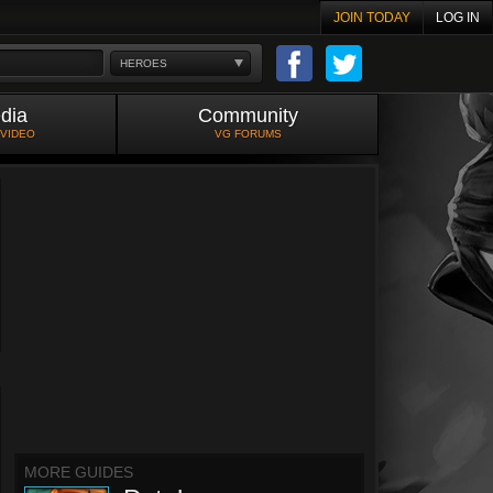
JOIN TODAY
LOG IN
HEROES
dia
Community
 VIDEO
VG FORUMS
MORE GUIDES