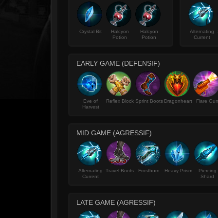
Crystal Bit
Halcyon
Halcyon
Alternating
Potion
Potion
Current
EARLY GAME (DEFENSIF)
Eve of
Reflex Block
Sprint Boots
Dragonheart
Flare Gu
Harvest
MID GAME (AGRESSIF)
Alternating
Travel Boots
Frostburn
Heavy Prism
Piercing
Current
Shard
LATE GAME (AGRESSIF)