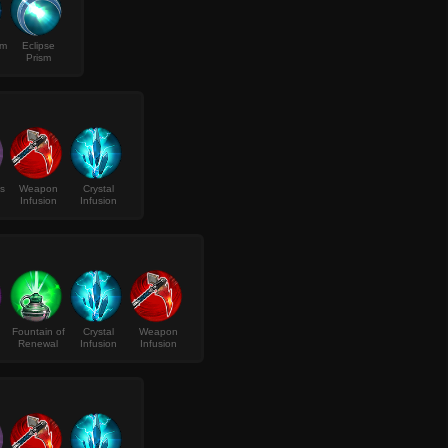
sm
Eclipse
Prism
s
Weapon
Crystal
Infusion
Infusion
Fountain of
Crystal
Weapon
Renewal
Infusion
Infusion