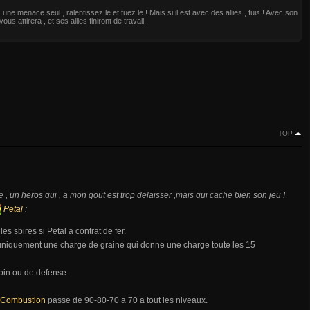
 une menace seul , ralentissez le et tuez le ! Mais si il est avec des allies , fuis ! Avec son
l vous attirera , et ses allies finiront de travail.
TOP
 , un heros qui , a mon gout est trop delaisser ,mais qui cache bien son jeu !
Petal
:
es sbires si Petal a contrat de fer.
uniquement une charge de graine qui donne une charge toute les 15
oin ou de defense.
 Combustion
passe de 90-80-70 a 70 a tout les niveaux.