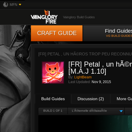
MFN
Vainglory Build Guides
Find Guide
CRAFT GUIDE
VG BUILD GUIDE
[FR] PETAL , UN HÃ©ROS TROP PEU RECONNU ! 
[FR] Petal , un hÃ©r
[M.A.J 1.10]
By:
LightBeam
Last Updated:
Nov 9, 2015
Build Guides
Discussion (2)
More G
BUILD 1 OF 1
L'Ã©ternelle dÃ©laissÃ©e