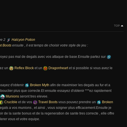
TOP
ue 2
Halcyon Potion
t Boots
ensuite , il est temps de choisir votre style de jeu :
oyez pas mal de degats avec vos attaque de base.Ensuite partez sur
nez un
Reflex Block
et un
Dragonheart
et si possible si vous avez le
ssayez d'obtenir
Broken Myth
afin de maximiser les degats au fur et a
 bouclier plus que correcte.Et ensuite essayez d'obtenir ***ez rapidement
s
Munions
seront tres elevee.
Crucible
et de vos
Travel Boots
vous pouvez prendre un
Broken
ats a vos munions , et ainsi , vous soigner plus efficacement.Ensuite je
r de la sante bonus et de la regeneration de sante tres correcte , elle offre
lerer vous et votre equipe.