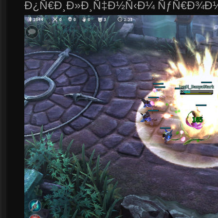
Ð¿Ñ€Ð¸Ð»Ð¸Ñ‡Ð½Ñ‹Ð¼ ÑƒÑ€Ð¾Ð