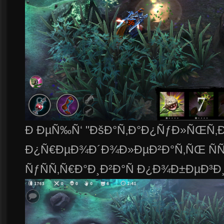
Ð ÐµÑ‰Ñ‘ "ÐšÐ°Ñ‚Ð°Ð¿ÑƒÐ»ÑŒÑ
Ð¿Ñ€ÐµÐ¾Ð´Ð¾Ð»ÐµÐ²Ð°Ñ‚ÑŒ ÑÑ
ÑƒÑÑ‚Ñ€Ð°Ð¸Ð²Ð°Ñ Ð¿Ð¾Ð±ÐµÐ³Ð