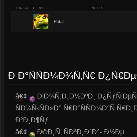
THREAT
HERO
NOTES
3
Petal
Ð Ð°ÑÑÐ¼Ð¾Ñ‚Ñ€ Ð¿Ñ€Ð
â€¢
Ð‘Ð¾Ñ‚Ð¸Ð½ÐºÐ¸ Ð¿ÑƒÑ‚ÐµÑ
ÑÐ¼Ñ‹ÑÐ»Ð° Ñ€Ð°ÑÑÐ¼Ð°Ñ‚Ñ€Ð¸
Ð²Ð¸Ð¶Ñƒ.
â€¢
Ð©Ð¸Ñ‚ ÑÐ³Ð¸Ð´Ð°- Ð½Ðµ