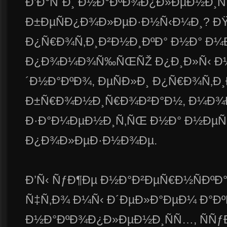
Ð’Ð°ÑˆÐ¸ Ð½Ð°ÐºÐ¾Ð¿Ð»ÐµÐ½Ð¸Ñ Ñ
Ð±ÐµÑÐ¿Ð¾Ð»ÐµÐ·Ð½Ñ‹Ð¼Ð¸? ÐŸ
Ð¿Ñ€Ð¾Ñ‚Ð¸Ð²Ð½Ð¸ÐºÐ° Ð½Ð° Ð¼Ð
Ð¿Ð¾Ð¼Ð¾Ñ‰ÑŒÑŽ Ð¿Ð¸Ð»Ñ‹ Ð¼Ñ
´Ð½Ð°ÐºÐ¾, ÐµÑÐ»Ð¸ Ð¿Ñ€Ð¾Ñ‚Ð
Ð±Ñ€Ð¾Ð½Ð¸Ñ€Ð¾Ð²Ð°Ð½, Ð¼Ð
Ð·Ð°Ð¼ÐµÐ½Ð¸Ñ‚ÑŒ Ð½Ð° Ð½ÐµÑ
Ð¿Ð¾Ð»ÐµÐ·Ð½Ð¾Ðµ.
Ð’Ñ‹ ÑƒÐ¶Ðµ Ð½Ð°Ð²ÐµÑ€Ð½ÑÐºÐ°
Ñ‡Ñ‚Ð¾ Ð¼Ñ‹ Ð´ÐµÐ»Ð°ÐµÐ¼ Ð°Ð
Ð½Ð°ÐºÐ¾Ð¿Ð»ÐµÐ½Ð¸ÑÑ…, ÑÑƒÐ´