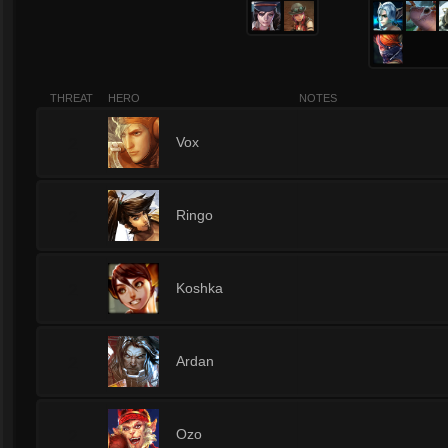
THREAT
HERO
NOTES
2
Vox
2
Ringo
2
Koshka
2
Ardan
2
Ozo