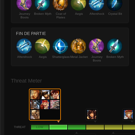
Journey
Broken Myth
Coat of
Aegis
Aftershock
Crystal Bit
Boots
Plates
FIN DE PARTIE
Aftershock
Aegis
Shatterglass
Metal Jacket
Journey
Broken Myth
Boots
Threat Meter
THREAT
LOW