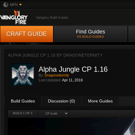
MFN
Vainglory Build Guides
Find Guides
CRAFT GUIDE
VG BUILD GUIDES
ALPHA JUNGLE CP 1.16 BY
DRAGONETERNITY
Alpha Jungle CP 1.16
By:
Dragoneternity
Last Updated:
Apr 11, 2016
Build Guides
Discussion (0)
More Guides
BUILD 1 OF 1