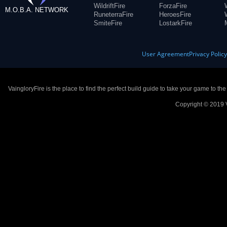
WildriftFire
ForzaFire
M.O.B.A. NETWORK
RuneterraFire
HeroesFire
SmiteFire
LostarkFire
User Agreement
Privacy Polic
VaingloryFire is the place to find the perfect build guide to take your game to th
Copyright © 2019 V