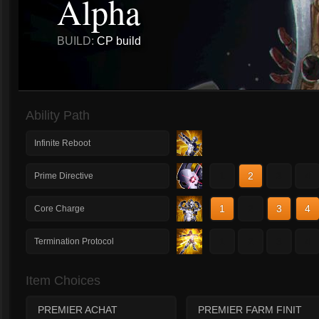
Alpha
BUILD:
CP build
Ability Path
Infinite Reboot
1
2
3
4
Prime Directive
1
2
3
4
Core Charge
1
2
3
4
Termination Protocol
Item Choices
PREMIER ACHAT
PREMIER FARM FINIT