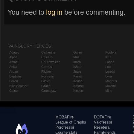
You need to
log in
before commenting.
VAINGLORY HEROES
Adagio
Catherine
Gwen
Koshka
Alpha
Celeste
Idris
Krul
Amael
Churnwalker
Inara
Lance
Anka
Corpus
Ishtar
Leo
Ardan
Flicker
Joule
Lorelai
Baptiste
Fortress
Karas
Lyra
Baron
Glaive
Kensei
Magnus
Blackfeather
Grace
Kestrel
Malene
Caine
Grumpjaw
Kinetic
Miho
MOBAFire
DOTAFire
League of Graphs
Valofessor
Porofessor
Resetera
Counterstats
FarmFriends