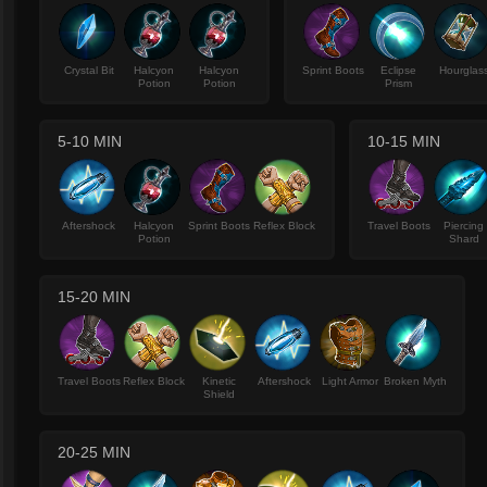
Crystal Bit
Halcyon
Halcyon
Sprint Boots
Eclipse
Hourglas
Potion
Potion
Prism
5-10 MIN
10-15 MIN
Aftershock
Halcyon
Sprint Boots
Reflex Block
Travel Boots
Piercing
Potion
Shard
15-20 MIN
Travel Boots
Reflex Block
Kinetic
Aftershock
Light Armor
Broken Myth
Shield
20-25 MIN