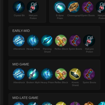
Crystal Bit
Halcyon
Eclipse
Chronograph
Sprint Boots
Halcy
Potion
Prism
Potio
EARLY-MID
Aftershock
Heavy Prism
Piercing
Reflex Block
Sprint Boots
Halcyon
Shard
Potion
MID GAME
Aftershock
Broken Myth
Heavy Prism
Reflex Block
Kinetic
Sprint Boots
Shield
MID-LATE GAME