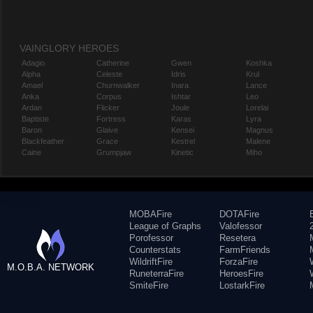
VAINGLORY HEROES
Adagio
Catherine
Gwen
Koshka
Alpha
Celeste
Idris
Krul
Amael
Churnwalker
Inara
Lance
Anka
Corpus
Ishtar
Leo
Ardan
Flicker
Joule
Lorelai
Baptiste
Fortress
Karas
Lyra
Baron
Glaive
Kensei
Magnus
Blackfeather
Grace
Kestrel
Malene
Caine
Grumpjaw
Kinetic
Miho
MOBAFire
DOTAFire
League of Graphs
Valofessor
Porofessor
Resetera
Counterstats
FarmFriends
WildriftFire
ForzaFire
M.O.B.A. NETWORK
RuneterraFire
HeroesFire
SmiteFire
LostarkFire