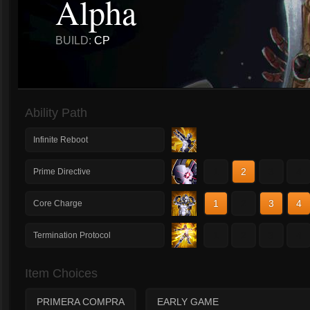
Alpha
BUILD:
CP
Ability Path
Infinite Reboot
1
2
3
4
Prime Directive
1
2
3
4
Core Charge
1
2
3
4
Termination Protocol
Item Choices
PRIMERA COMPRA
EARLY GAME