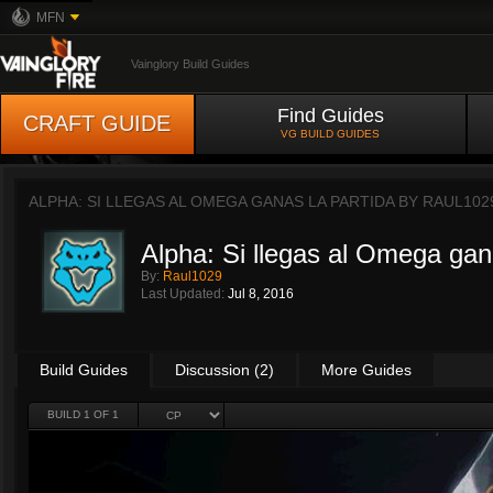
MFN
Vainglory Build Guides
Find Guides
CRAFT GUIDE
VG BUILD GUIDES
ALPHA: SI LLEGAS AL OMEGA GANAS LA PARTIDA BY
RAUL102
Alpha: Si llegas al Omega gana
By:
Raul1029
Last Updated:
Jul 8, 2016
Build Guides
Discussion (2)
More Guides
BUILD 1 OF 1