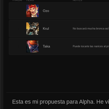
THREAT
HERO
NOTES
3
Ozo
3
Krul
No buscará mucha bronca así 
3
Taka
Puede tocarte las narices al pr
Esta es mi propuesta para Alpha. He v