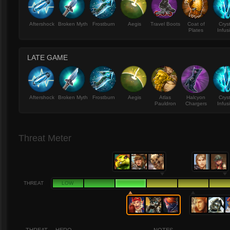
Aftershock
Broken Myth
Frostburn
Aegis
Travel Boots
Coat of
Crys
Plates
Infus
LATE GAME
Aftershock
Broken Myth
Frostburn
Aegis
Atlas
Halcyon
Crys
Pauldron
Chargers
Infus
Threat Meter
THREAT
LOW