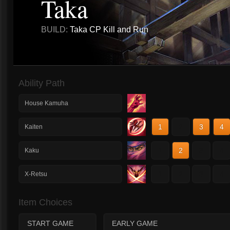
Taka
BUILD:
Taka CP Kill and Run
Ability Path
House Kamuha
1
2
3
4
Kaiten
1
2
3
4
Kaku
1
2
3
4
X-Retsu
Item Choices
START GAME
EARLY GAME