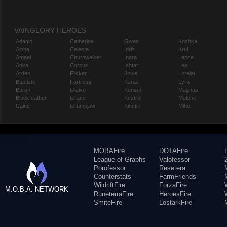
VAINGLORY HEROES
Adagio
Catherine
Gwen
Koshka
Alpha
Celeste
Idris
Krul
Amael
Churnwalker
Inara
Lance
Anka
Corpus
Ishtar
Leo
Ardan
Flicker
Joule
Lorelai
Baptiste
Fortress
Karas
Lyra
Baron
Glaive
Kensei
Magnus
Blackfeather
Grace
Kestrel
Malene
Caine
Grumpjaw
Kinetic
Miho
MOBAFire
DOTAFire
League of Graphs
Valofessor
Porofessor
Resetera
Counterstats
FarmFriends
WildriftFire
ForzaFire
M.O.B.A. NETWORK
RuneterraFire
HeroesFire
SmiteFire
LostarkFire