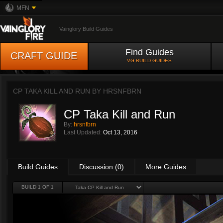
MFN
Vainglory Build Guides
Find Guides
CRAFT GUIDE
VG BUILD GUIDES
CP TAKA KILL AND RUN BY
HRSNFBRN
CP Taka Kill and Run
By:
hrsnfbrn
Last Updated:
Oct 13, 2016
Build Guides
Discussion (0)
More Guides
BUILD 1 OF 1