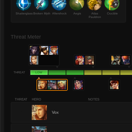
Shatterglass
Broken Myth
Aftershock
Aegis
Atlas
Crucible
Pauldron
Threat Meter
THREAT
LOW
THREAT
HERO
NOTES
1
Vox