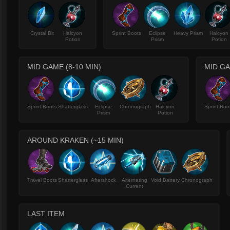
Crystal Bit
Halcyon
Sprint Boots
Eclipse
Heavy Prism
Halcyon
Potion
Prism
Potion
MID GAME (8-10 MIN)
MID GA
Sprint Boots
Shatterglass
Eclipse
Chronograph
Halcyon
Sprint Boo
Prism
Potion
AROUND KRAKEN (~15 MIN)
Travel Boots
Shatterglass
Aftershock
Alternating
Void Battery
Chronograph
Current
LAST ITEM