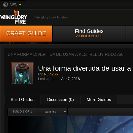
MFN
Vainglory Build Guides
Find Guides
CRAFT GUIDE
VG BUILD GUIDES
UNA FORMA DIVERTIDA DE USAR A KESTREL BY
RULO256
Una forma divertida de usar a 
By:
Rulo256
Last Updated:
Apr 7, 2016
Build Guides
Discussion (0)
More Guides
BUILD 1 OF 1