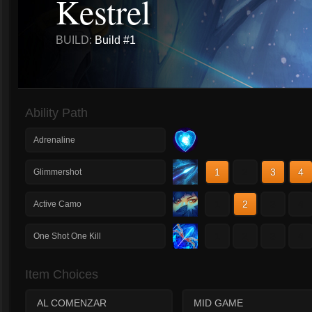
Kestrel
BUILD:
Build #1
Ability Path
Adrenaline
1
2
3
4
Glimmershot
1
2
3
4
Active Camo
1
2
3
4
One Shot One Kill
Item Choices
AL COMENZAR
MID GAME