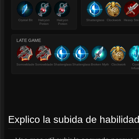
Crystal Bit
Halcyon
Halcyon
Shatterglass
Clockwork
Heavy Ste
Potion
Potion
LATE GAME
Sorrowblade
Sorrowblade
Shatterglass
Shatterglass
Broken Myth
Clockwork
Crys
Infus
Explico la subida de habilida