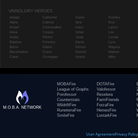
VAINGLORY HEROES
Adagio
Catherine
Gwen
Koshka
Alpha
Celeste
Idris
Krul
Amael
Churnwalker
Inara
Lance
Anka
Corpus
Ishtar
Leo
Ardan
Flicker
Joule
Lorelai
Baptiste
Fortress
Karas
Lyra
Baron
Glaive
Kensei
Magnus
Blackfeather
Grace
Kestrel
Malene
Caine
Grumpjaw
Kinetic
Miho
MOBAFire
DOTAFire
League of Graphs
Valofessor
Porofessor
Resetera
Counterstats
FarmFriends
WildriftFire
ForzaFire
M.O.B.A. NETWORK
RuneterraFire
HeroesFire
SmiteFire
LostarkFire
User Agreement
Privacy Polic