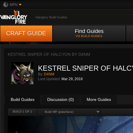
MFN
Vainglory Build Guides
Find Guides
CRAFT GUIDE
VG BUILD GUIDES
KESTREL SNIPER OF HALCYON BY
D4NM
KESTREL SNIPER OF HAL
By:
D4NM
Last Updated:
Mar 29, 2016
Build Guides
Discussion (0)
More Guides
BUILD 1 OF 2