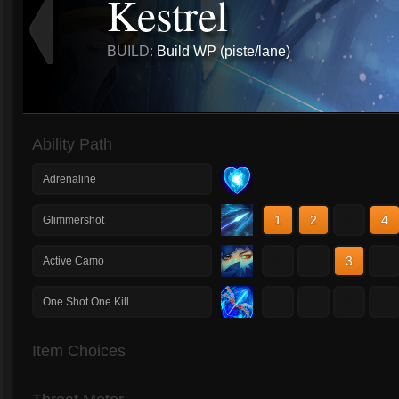
Kestrel
BUILD:
Build WP (piste/lane)
Ability Path
Adrenaline
1
2
3
4
Glimmershot
1
2
3
4
Active Camo
1
2
3
4
One Shot One Kill
Item Choices