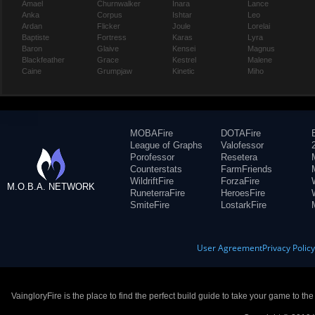
Amael
Churnwalker
Inara
Lance
Anka
Corpus
Ishtar
Leo
Ardan
Flicker
Joule
Lorelai
Baptiste
Fortress
Karas
Lyra
Baron
Glaive
Kensei
Magnus
Blackfeather
Grace
Kestrel
Malene
Caine
Grumpjaw
Kinetic
Miho
MOBAFire
DOTAFire
League of Graphs
Valofessor
Porofessor
Resetera
Counterstats
FarmFriends
WildriftFire
ForzaFire
M.O.B.A. NETWORK
RuneterraFire
HeroesFire
SmiteFire
LostarkFire
User Agreement
Privacy Polic
VaingloryFire is the place to find the perfect build guide to take your game to th