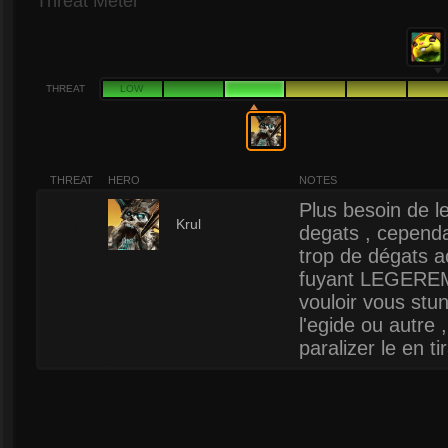
Threat Meter
THREAT
LOW
THREAT
HERO
NOTES
Plus besoin de l
3
Krul
degats , cepend
trop de dégats a
fuyant LEGEREME
vouloir vous stun
l'egide ou autre 
paralizer le en ti