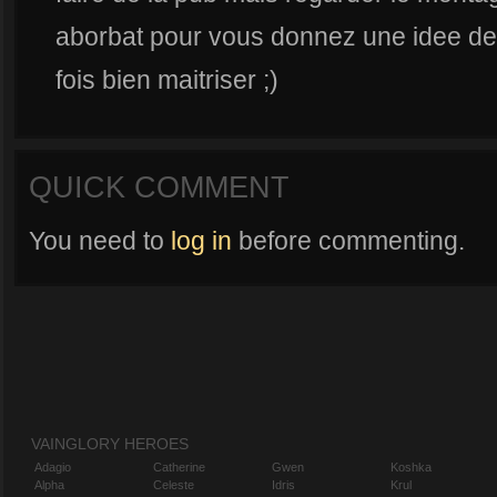
aborbat pour vous donnez une idee de 
fois bien maitriser ;)
QUICK COMMENT
You need to
log in
before commenting.
VAINGLORY HEROES
Adagio
Catherine
Gwen
Koshka
Alpha
Celeste
Idris
Krul