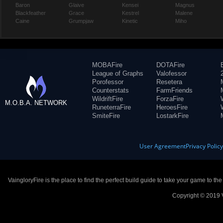
Baron
Glaive
Kensei
Magnus
Blackfeather
Grace
Kestrel
Malene
Caine
Grumpjaw
Kinetic
Miho
MOBAFire
DOTAFire
League of Graphs
Valofessor
Porofessor
Resetera
Counterstats
FarmFriends
WildriftFire
ForzaFire
M.O.B.A. NETWORK
RuneterraFire
HeroesFire
SmiteFire
LostarkFire
User Agreement
Privacy Polic
VaingloryFire is the place to find the perfect build guide to take your game to th
Copyright © 2019 V