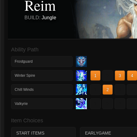
Reim
BUILD:
Jungle
Ability Path
Frostguard
1
2
3
4
Winter Spire
1
2
3
4
Chill Winds
1
2
3
4
Valkyrie
Item Choices
START ITEMS
EARLYGAME