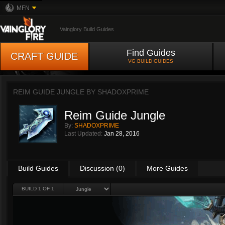
MFN
Vainglory Build Guides
Find Guides
CRAFT GUIDE
VG BUILD GUIDES
REIM GUIDE JUNGLE BY
SHADOXPRIME
Reim Guide Jungle
By:
SHADOXPRIME
Last Updated:
Jan 28, 2016
Build Guides
Discussion (0)
More Guides
BUILD 1 OF 1