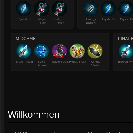
Crystal Bit
Halcyon
Halcyon
Energy
Crystal Bit
Crystal Bi
Potion
Potion
Battery
MIDGAME
FINAL 
Broken Myth
Eve of
Travel Boots
Reflex Block
Kinetic
Broken My
Harvest
Shield
Willkommen