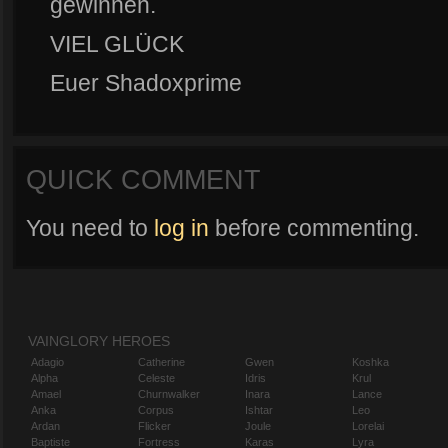
gewinnen.
VIEL GLÜCK
Euer Shadoxprime
QUICK COMMENT
You need to
log in
before commenting.
VAINGLORY HEROES
Adagio
Catherine
Gwen
Koshka
Alpha
Celeste
Idris
Krul
Amael
Churnwalker
Inara
Lance
Anka
Corpus
Ishtar
Leo
Ardan
Flicker
Joule
Lorelai
Baptiste
Fortress
Karas
Lyra