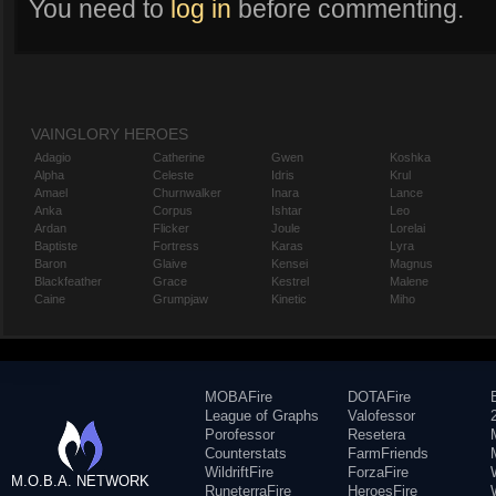
You need to
log in
before commenting.
VAINGLORY HEROES
Adagio
Catherine
Gwen
Koshka
Alpha
Celeste
Idris
Krul
Amael
Churnwalker
Inara
Lance
Anka
Corpus
Ishtar
Leo
Ardan
Flicker
Joule
Lorelai
Baptiste
Fortress
Karas
Lyra
Baron
Glaive
Kensei
Magnus
Blackfeather
Grace
Kestrel
Malene
Caine
Grumpjaw
Kinetic
Miho
MOBAFire
DOTAFire
League of Graphs
Valofessor
Porofessor
Resetera
Counterstats
FarmFriends
WildriftFire
ForzaFire
M.O.B.A. NETWORK
RuneterraFire
HeroesFire