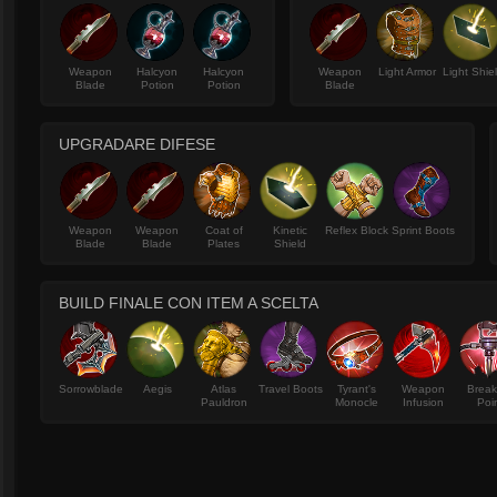
Weapon
Halcyon
Halcyon
Weapon
Light Armor
Light Shie
Blade
Potion
Potion
Blade
UPGRADARE DIFESE
Weapon
Weapon
Coat of
Kinetic
Reflex Block
Sprint Boots
Blade
Blade
Plates
Shield
BUILD FINALE CON ITEM A SCELTA
Sorrowblade
Aegis
Atlas
Travel Boots
Tyrant's
Weapon
Break
Pauldron
Monocle
Infusion
Poi