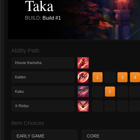
Taka
BUILD:
Build #1
Ability Path
House Kamuha
1
2
3
4
Kaiten
1
2
3
4
Kaku
1
2
3
4
X-Retsu
Item Choices
EARLY GAME
CORE