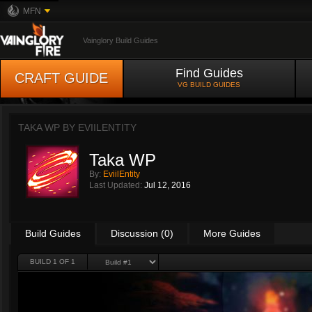
MFN
Vainglory Build Guides
Find Guides
CRAFT GUIDE
VG BUILD GUIDES
TAKA WP BY
EVIILENTITY
Taka WP
By:
EviilEntity
Last Updated:
Jul 12, 2016
Build Guides
Discussion (0)
More Guides
BUILD 1 OF 1