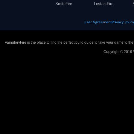
SmiteFire
LostarkFire
User Agreement
Privacy Polic
VaingloryFire is the place to find the perfect build guide to take your game to th
Copyright © 2019 V