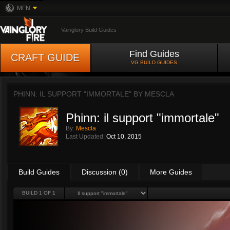
MFN
Vainglory Build Guides
Find Guides
CRAFT GUIDE
VG BUILD GUIDES
PHINN: IL SUPPORT "IMMORTALE" BY
MESCLA
Phinn: il support "immortale"
By:
Mescla
Last Updated:
Oct 10, 2015
Build Guides
Discussion (0)
More Guides
BUILD 1 OF 1