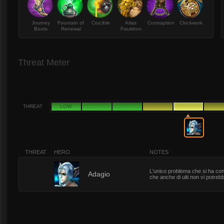
Journey
Fountain of
Crucible
Atlas
Contraption
Clockwork
Boots
Renewal
Pauldron
Threat Meter
THREAT
LOW
THREAT
HERO
NOTES
L'unico problema che si ha cont
5
Adagio
che anche di ulti non vi potreb