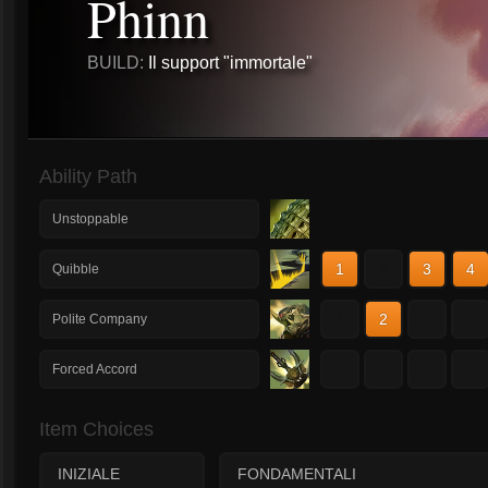
Phinn
BUILD:
Il support "immortale"
Ability Path
Unstoppable
1
2
3
4
Quibble
1
2
3
4
Polite Company
1
2
3
4
Forced Accord
Item Choices
INIZIALE
FONDAMENTALI