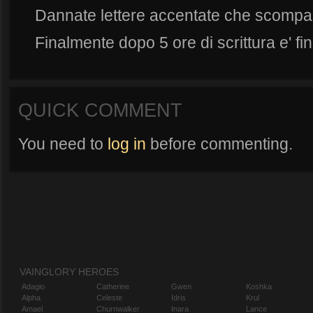
Dannate lettere accentate che scompa
Finalmente dopo 5 ore di scrittura e' fini
QUICK COMMENT
You need to
log in
before commenting.
VAINGLORY HEROES
Adagio
Catherine
Gwen
Koshka
Alpha
Celeste
Idris
Krul
Amael
Churnwalker
Inara
Lance