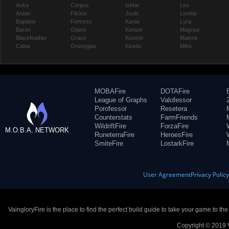
Anka
Corpus
Ishtar
Leo
Ardan
Flicker
Joule
Lorelai
Baptiste
Fortress
Karas
Lyra
Baron
Glaive
Kensei
Magnus
Blackfeather
Grace
Kestrel
Malene
Caine
Grumpjaw
Kinetic
Miho
MOBAFire
DOTAFire
League of Graphs
Valofessor
Porofessor
Resetera
Counterstats
FarmFriends
WildriftFire
ForzaFire
M.O.B.A. NETWORK
RuneterraFire
HeroesFire
SmiteFire
LostarkFire
User Agreement
Privacy Polic
VaingloryFire is the place to find the perfect build guide to take your game to th
Copyright © 2019 V