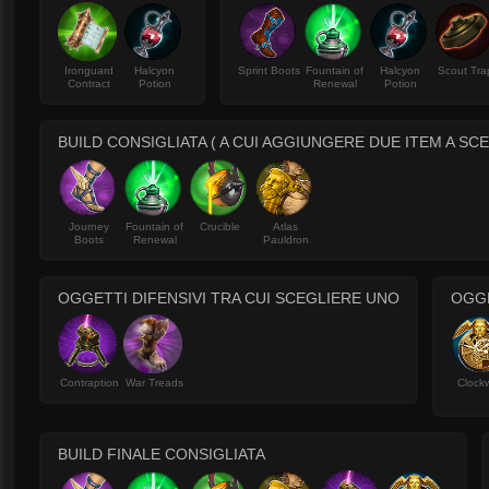
Ironguard
Halcyon
Sprint Boots
Fountain of
Halcyon
Scout Tra
Contract
Potion
Renewal
Potion
BUILD CONSIGLIATA ( A CUI AGGIUNGERE DUE ITEM A SCE
Journey
Fountain of
Crucible
Atlas
Boots
Renewal
Pauldron
OGGETTI DIFENSIVI TRA CUI SCEGLIERE UNO
OGGE
Contraption
War Treads
Clock
BUILD FINALE CONSIGLIATA