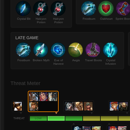
Crystal Bit
Halcyon
Halcyon
Frostburn
Oakheart
Sprint Boo
Potion
Potion
LATE GAME
Frostburn
Broken Myth
Eve of
Aegis
Travel Boots
Crystal
Harvest
Infusion
Threat Meter
THREAT
LOW