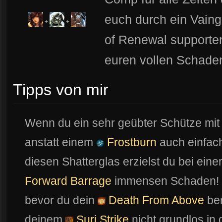
euch durch ein Vaing
+
+
of Renewal supporten
euren vollen Schade
Tipps von mir
Wenn du ein sehr geübter Schütze mi
anstatt einem
Frostburn
auch einfach
diesen Shatterglas erzielst du bei ein
Forward Barrage
immensen Schaden! 
bevor du dein
Death From Above
ben
deinem
Suri Strike
nicht grundlos in 