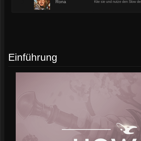
2
Rona
Kite sie und nutze den Slow d
Einführung