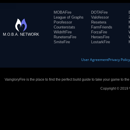
MOBAFire
DOTAFire
League of Graphs
Valofessor
Porofessor
Resetera
Counterstats
FarmFriends
WildriftFire
ForzaFire
M.O.B.A. NETWORK
RuneterraFire
HeroesFire
SmiteFire
LostarkFire
User Agreement
Privacy Polic
VaingloryFire is the place to find the perfect build guide to take your game to th
Copyright © 2019 V