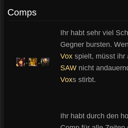
Comps
Ihr habt sehr viel S
Gegner bursten. Wen
Vox
spielt, müsst ih
+
+
SAW
nicht andauern
Vox
s stirbt.
Ihr habt durch den h
Comp für alle Zeiten