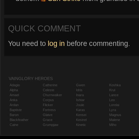
QUICK COMMENT
You need to
log in
before commenting.
VAINGLORY HEROES
Adagio
Catherine
Gwen
Koshka
Alpha
Celeste
Idris
Krul
Amael
Churnwalker
Inara
Lance
Anka
Corpus
Ishtar
Leo
Ardan
Flicker
Joule
Lorelai
Baptiste
Fortress
Karas
Lyra
Baron
Glaive
Kensei
Magnus
Blackfeather
Grace
Kestrel
Malene
Caine
Grumpjaw
Kinetic
Miho