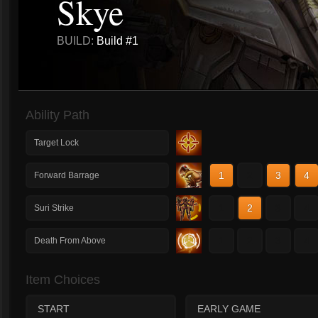
Skye
BUILD:
Build #1
Ability Path
Target Lock
1
2
3
4
Forward Barrage
1
2
3
4
Suri Strike
1
2
3
4
Death From Above
Item Choices
START
EARLY GAME