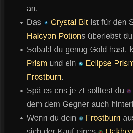
an.
Das
Crystal Bit
ist für den
Halcyon Potion
s überlebst du
Sobald du genug Gold hast, k
Prism
und ein
Eclipse Pris
Frostburn
.
Spätestens jetzt solltest du
dem dem Gegner auch hinter
Wenn du dein
Frostburn
aus
sich der Kauf eines
Oakhea