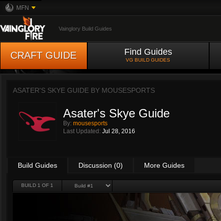
MFN
Vainglory Build Guides
Find Guides
CRAFT GUIDE
VG BUILD GUIDES
ASATER'S SKYE GUIDE BY
MOUSESPORTS
Asater's Skye Guide
By:
mousesports
Last Updated:
Jul 28, 2016
Build Guides
Discussion (0)
More Guides
BUILD 1 OF 1