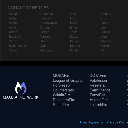
VAINGLORY HEROES
Adagio
Catherine
Gwen
Koshka
Alpha
Celeste
Idris
Krul
Amael
Churnwalker
Inara
Lance
Anka
Corpus
Ishtar
Leo
Ardan
Flicker
Joule
Lorelai
Baptiste
Fortress
Karas
Lyra
Baron
Glaive
Kensei
Magnus
Blackfeather
Grace
Kestrel
Malene
Caine
Grumpjaw
Kinetic
Miho
MOBAFire
DOTAFire
League of Graphs
Valofessor
Porofessor
Resetera
Counterstats
FarmFriends
WildriftFire
ForzaFire
M.O.B.A. NETWORK
RuneterraFire
HeroesFire
SmiteFire
LostarkFire
User Agreement
Privacy Polic