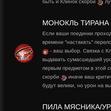
быть и Клинок скорби
лу
МОНОКЛЬ ТИРАНА
Если ваши поединки проход
времени "настакать" перел
- ваш выбор. Связка с К
выдавать сумасшедший уро
первым предметом в этой с
скорби
иначе ваш крити
будут велики, но урон на вы
ПИЛА МЯСНИКА/УР