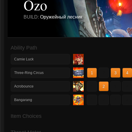
Ozo
BUILD:
Оружейный лесник
Ability Path
Carnie Luck
1
2
3
4
Three-Ring Circus
1
2
3
4
Acrobounce
1
2
3
4
Bangarang
Item Choices