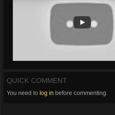
Play
Play Video
QUICK COMMENT
You need to
log in
before commenting.