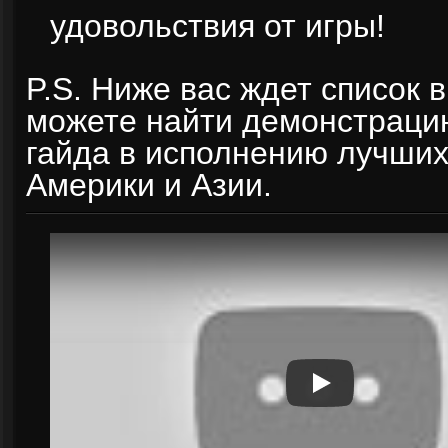
удовольствия от игры!
P.S. Ниже вас ждет список 
можете найти демонстраци
гайда в исполнению лучших
Америки и Азии.
Play
Play Video