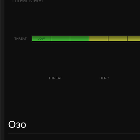
Threat Meter
THREAT
LOW
THREAT
HERO
Озо