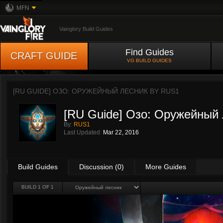
MFN
Vainglory Build Guides
Find Guides
CRAFT GUIDE
VG BUILD GUIDES
[RU GUIDE] ОЗО: ОРУЖЕЙНЫЙ ЛЕСНИК BY
RUS1
[RU Guide] Озо: Оружейный
By:
RUS1
Last Updated:
Mar 22, 2016
Build Guides
Discussion (0)
More Guides
BUILD 1 OF 1