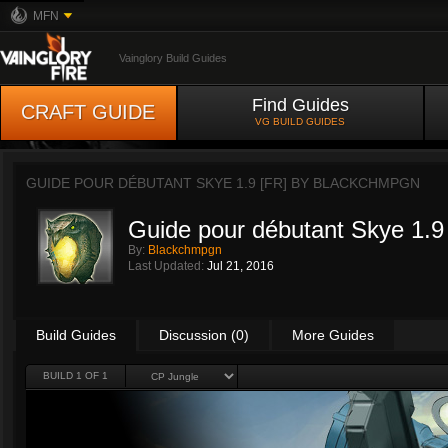
MFN
Vainglory Build Guides
Find Guides
CRAFT GUIDE
VG BUILD GUIDES
GUIDE POUR DÉBUTANT SKYE 1.9 [FR] BY
BLACKCHMPGN
Guide pour débutant Skye 1.9
By:
Blackchmpgn
Last Updated:
Jul 21, 2016
Build Guides
Discussion (0)
More Guides
BUILD 1 OF 1