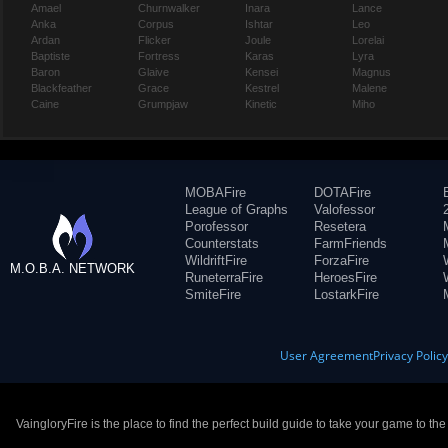
Amael
Churnwalker
Inara
Lance
Anka
Corpus
Ishtar
Leo
Ardan
Flicker
Joule
Lorelai
Baptiste
Fortress
Karas
Lyra
Baron
Glaive
Kensei
Magnus
Blackfeather
Grace
Kestrel
Malene
Caine
Grumpjaw
Kinetic
Miho
MOBAFire
DOTAFire
League of Graphs
Valofessor
Porofessor
Resetera
Counterstats
FarmFriends
WildriftFire
ForzaFire
M.O.B.A. NETWORK
RuneterraFire
HeroesFire
SmiteFire
LostarkFire
User Agreement
Privacy Polic
VaingloryFire is the place to find the perfect build guide to take your game to th