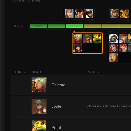
Threat Meter
THREAT
LOW
THREAT
HERO
NOTES
3
Celeste
3
Joule
placer vous derriere lui avec s
3
Petal