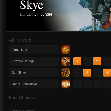
Skye
BUILD:
CP Jungle
Ability Path
Target Lock
1
2
3
4
Forward Barrage
1
2
3
4
Suri Strike
1
2
3
4
Death From Above
Item Choices