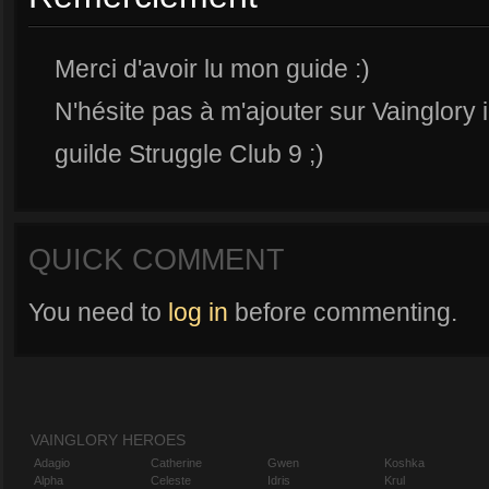
Merci d'avoir lu mon guide :)
N'hésite pas à m'ajouter sur Vainglory i
guilde Struggle Club 9 ;)
QUICK COMMENT
You need to
log in
before commenting.
VAINGLORY HEROES
Adagio
Catherine
Gwen
Koshka
Alpha
Celeste
Idris
Krul